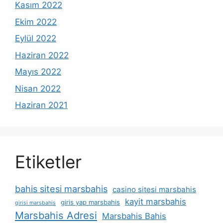
Kasım 2022
Ekim 2022
Eylül 2022
Haziran 2022
Mayıs 2022
Nisan 2022
Haziran 2021
Etiketler
bahis sitesi marsbahis
casino sitesi marsbahis
kayit marsbahis
giris yap marsbahis
girisi marsbahis
Marsbahis Adresi
Marsbahis Bahis