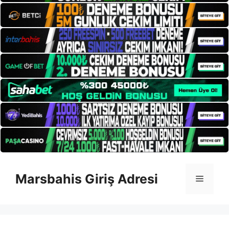
İçeriğe
atla
Marsbahis Giriş Adresi
Menü