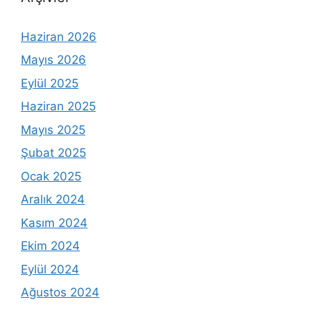
Haziran 2026
Mayıs 2026
Eylül 2025
Haziran 2025
Mayıs 2025
Şubat 2025
Ocak 2025
Aralık 2024
Kasım 2024
Ekim 2024
Eylül 2024
Ağustos 2024