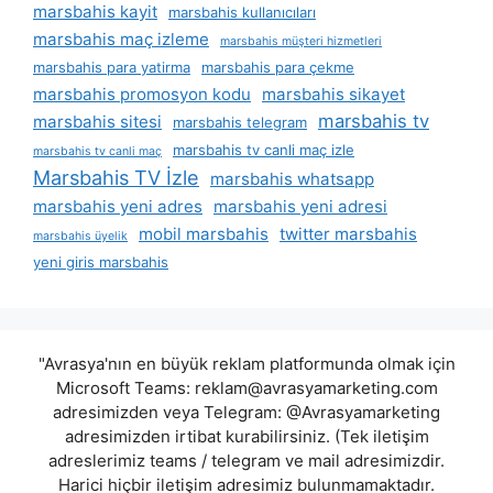
marsbahis kayit
marsbahis kullanıcıları
marsbahis maç izleme
marsbahis müşteri hizmetleri
marsbahis para yatirma
marsbahis para çekme
marsbahis promosyon kodu
marsbahis sikayet
marsbahis tv
marsbahis sitesi
marsbahis telegram
marsbahis tv canli maç izle
marsbahis tv canli maç
Marsbahis TV İzle
marsbahis whatsapp
marsbahis yeni adres
marsbahis yeni adresi
mobil marsbahis
twitter marsbahis
marsbahis üyelik
yeni giris marsbahis
"Avrasya'nın en büyük reklam platformunda olmak için
Microsoft Teams:
reklam@avrasyamarketing.com
adresimizden veya Telegram: @Avrasyamarketing
adresimizden irtibat kurabilirsiniz. (Tek iletişim
adreslerimiz teams / telegram ve mail adresimizdir.
Harici hiçbir iletişim adresimiz bulunmamaktadır.