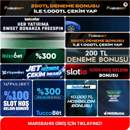
×
MARSBAHIS GİRİŞ İÇİN TIKLAYINIZ!