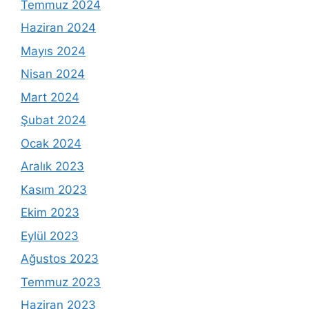
Temmuz 2024
Haziran 2024
Mayıs 2024
Nisan 2024
Mart 2024
Şubat 2024
Ocak 2024
Aralık 2023
Kasım 2023
Ekim 2023
Eylül 2023
Ağustos 2023
Temmuz 2023
Haziran 2023