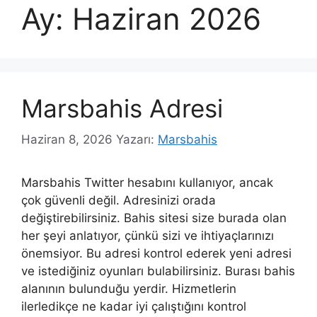
Ay:
Haziran 2026
Marsbahis Adresi
Haziran 8, 2026
Yazarı:
Marsbahis
Marsbahis Twitter hesabını kullanıyor, ancak
çok güvenli değil. Adresinizi orada
değiştirebilirsiniz. Bahis sitesi size burada olan
her şeyi anlatıyor, çünkü sizi ve ihtiyaçlarınızı
önemsiyor. Bu adresi kontrol ederek yeni adresi
ve istediğiniz oyunları bulabilirsiniz. Burası bahis
alanının bulunduğu yerdir. Hizmetlerin
ilerledikçe ne kadar iyi çalıştığını kontrol