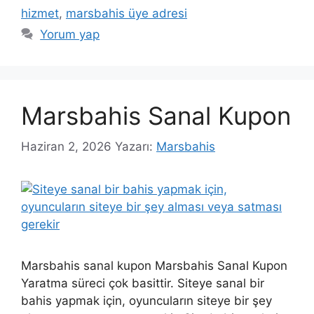
hizmet
,
marsbahis üye adresi
Yorum yap
Marsbahis Sanal Kupon
Haziran 2, 2026
Yazarı:
Marsbahis
Marsbahis sanal kupon Marsbahis Sanal Kupon
Yaratma süreci çok basittir. Siteye sanal bir
bahis yapmak için, oyuncuların siteye bir şey