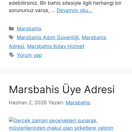
edebilirsiniz. Bir bahis sitesiyle ilgili herhangi bir
sorununuz varsa, …
Devamını oku…
Kategoriler
Marsbahis
Etiketler
Marsbahis Adım Güvenliği
,
Marsbahis
Adresi
,
Marsbahis Kolay Hizmet
Yorum yap
Marsbahis Üye Adresi
Haziran 2, 2026
Yazarı:
Marsbahis