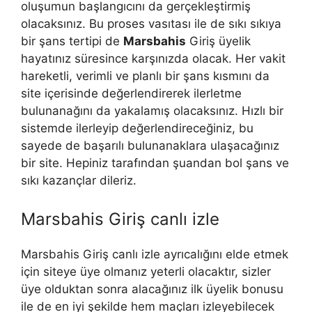
oluşumun başlangıcını da gerçekleştirmiş
olacaksınız. Bu proses vasıtası ile de sıkı sıkıya
bir şans tertipi de
Marsbahis
Giriş üyelik
hayatınız süresince karşınızda olacak. Her vakit
hareketli, verimli ve planlı bir şans kısmını da
site içerisinde değerlendirerek ilerletme
bulunanağını da yakalamış olacaksınız. Hızlı bir
sistemde ilerleyip değerlendireceğiniz, bu
sayede de başarılı bulunanaklara ulaşacağınız
bir site. Hepiniz tarafından şuandan bol şans ve
sıkı kazançlar dileriz.
Marsbahis Giriş canlı izle
Marsbahis Giriş canlı izle ayrıcalığını elde etmek
için siteye üye olmanız yeterli olacaktır, sizler
üye olduktan sonra alacağınız ilk üyelik bonusu
ile de en iyi şekilde hem maçları izleyebilecek