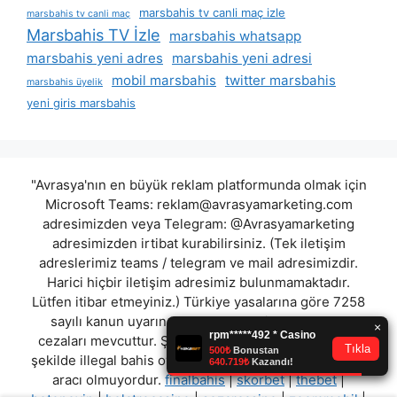
marsbahis tv canli maç izle
marsbahis tv canli maç
Marsbahis TV İzle
marsbahis whatsapp
marsbahis yeni adres
marsbahis yeni adresi
mobil marsbahis
twitter marsbahis
marsbahis üyelik
yeni giris marsbahis
"Avrasya'nın en büyük reklam platformunda olmak için
Microsoft Teams:
reklam@avrasyamarketing.com
adresimizden veya Telegram: @Avrasyamarketing
adresimizden irtibat kurabilirsiniz. (Tek iletişim
adreslerimiz teams / telegram ve mail adresimizdir.
Harici hiçbir iletişim adresimiz bulunmamaktadır.
Lütfen itibar etmeyiniz.) Türkiye yasalarına göre 7258
sayılı kanun uyarınca yasa dışı bahis oynamanın
cezaları mevcuttur. Şu an bulunduğunuz site hiç bir
şekilde illegal bahis oyunları oynatmıyor ve oynamaya
aracı olmuyordur.
finalbahis
|
skorbet
|
thebet
|