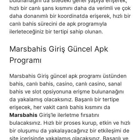
bulunanağını da sitedeki genel yapıya erişerek,
hızlı bir canlı şans kısmını daha da verimli ve çok
daha donanımlı bir koordinatda erişerek, hızlı bir
canlı bahis sürecini de apk programıyla
ilerleteceğiniz bir tertipi sahip olunan.
Marsbahis Giriş Güncel Apk
Programı
Marsbahis Giriş güncel apk programı üstünden
bahis, canlı bahis, casino, canlı casino, sanal
bahis ve slot opsiyonuna erişme bulunanağını
da yakalamış olacaksınız. Başarılı bir tertipe
erişecek, her vakit canlı bahis kısmını da
Marsbahis
Giriş’le ilerletme fırsatını
bulacaksınız. Hızlı bir proses kurup, etkin ve hızlı
bir oluşumu da yakalayacağınız bir etkileşimi de
site içerisinde yakalamış olacaksınız. Başarılı ve