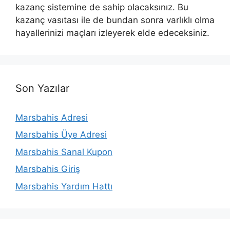
kazanç sistemine de sahip olacaksınız. Bu
kazanç vasıtası ile de bundan sonra varlıklı olma
hayallerinizi maçları izleyerek elde edeceksiniz.
Son Yazılar
Marsbahis Adresi
Marsbahis Üye Adresi
Marsbahis Sanal Kupon
Marsbahis Giriş
Marsbahis Yardım Hattı