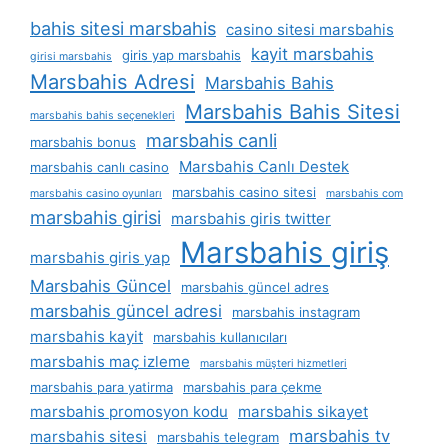
bahis sitesi marsbahis
casino sitesi marsbahis
kayit marsbahis
giris yap marsbahis
girisi marsbahis
Marsbahis Adresi
Marsbahis Bahis
Marsbahis Bahis Sitesi
marsbahis bahis seçenekleri
marsbahis canli
marsbahis bonus
Marsbahis Canlı Destek
marsbahis canlı casino
marsbahis casino sitesi
marsbahis casino oyunları
marsbahis com
marsbahis girisi
marsbahis giris twitter
Marsbahis giriş
marsbahis giris yap
Marsbahis Güncel
marsbahis güncel adres
marsbahis güncel adresi
marsbahis instagram
marsbahis kayit
marsbahis kullanıcıları
marsbahis maç izleme
marsbahis müşteri hizmetleri
marsbahis para yatirma
marsbahis para çekme
marsbahis promosyon kodu
marsbahis sikayet
marsbahis tv
marsbahis sitesi
marsbahis telegram