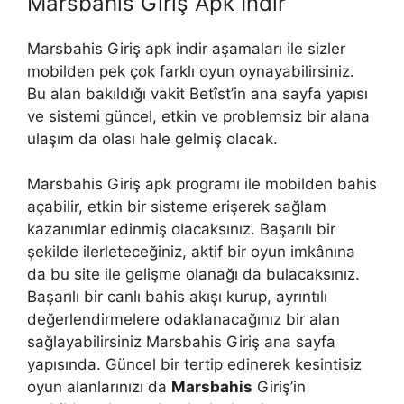
Marsbahis Giriş Apk İndir
Marsbahis Giriş apk indir aşamaları ile sizler
mobilden pek çok farklı oyun oynayabilirsiniz.
Bu alan bakıldığı vakit Betîst’in ana sayfa yapısı
ve sistemi güncel, etkin ve problemsiz bir alana
ulaşım da olası hale gelmiş olacak.
Marsbahis Giriş apk programı ile mobilden bahis
açabilir, etkin bir sisteme erişerek sağlam
kazanımlar edinmiş olacaksınız. Başarılı bir
şekilde ilerleteceğiniz, aktif bir oyun imkânına
da bu site ile gelişme olanağı da bulacaksınız.
Başarılı bir canlı bahis akışı kurup, ayrıntılı
değerlendirmelere odaklanacağınız bir alan
sağlayabilirsiniz Marsbahis Giriş ana sayfa
yapısında. Güncel bir tertip edinerek kesintisiz
oyun alanlarınızı da
Marsbahis
Giriş’in