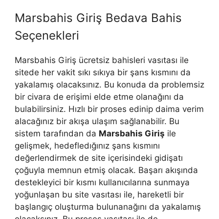
Marsbahis Giriş Bedava Bahis
Seçenekleri
Marsbahis Giriş ücretsiz bahisleri vasıtası ile
sitede her vakit sıkı sıkıya bir şans kısmını da
yakalamış olacaksınız. Bu konuda da problemsiz
bir civara de erişimi elde etme olanağını da
bulabilirsiniz. Hızlı bir proses edinip daima verim
alacağınız bir akışa ulaşım sağlanabilir. Bu
sistem tarafından da
Marsbahis Giriş
ile
gelişmek, hedefledığınız şans kısmını
değerlendirmek de site içerisindeki gidişatı
çoğuyla memnun etmiş olacak. Başarı akışında
destekleyici bir kısmı kullanıcılarına sunmaya
yoğunlaşan bu site vasıtası ile, hareketli bir
başlangıç oluşturma bulunanağını da yakalamış