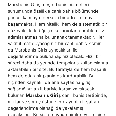
Marsbahis Giriş meşru bahis hizmetleri
sunumunda özellikle canlı bahis bölümünde
güncel kalmaya merkezli bir adres olmayı
başarmakta. Hem nitelikli hem de sistematik bir
düzey ile ilerlediği için kullanıcıların problemsiz
adımlar atmasına bulunanak tanımaktadır. Her
vakit itimat duyacağınız bir canlı bahis kısmını
da Marsbahis Giriş ayrıcalıkları ile
değerlendirme bulunanağınız olacak. Hızlı bir
süreci daha da yerinde tempolarla kullanıcılarına
aktarabilen bir site. Bu tarafıyla de hem başarılı
hem de etkin bir planlama kurdurabilir. Bu
niçinden kaynaklı da ana sayfasına giriş
sağladığınız an itibariyle karşınıza çıkacak
bulunan
Marsbahis Giriş
canlı bahis tertipinde,
miktar ve sonuç üstüne çok ayrıntılı fırsatları
değerlendirme olanağı da yakalamış
olacaksınız. Bu sizi en uygun bir ilerleyişin içine