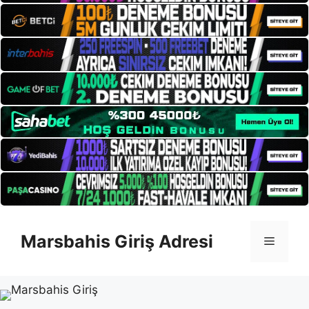
İçeriğe
atla
Marsbahis Giriş Adresi
Menü