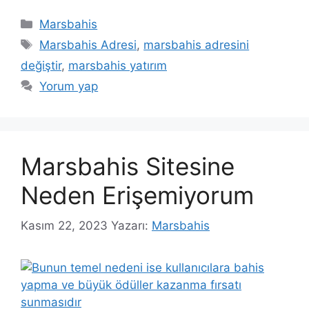
Kategoriler
Marsbahis
Etiketler
Marsbahis Adresi
,
marsbahis adresini
değiştir
,
marsbahis yatırım
Yorum yap
Marsbahis Sitesine
Neden Erişemiyorum
Kasım 22, 2023
Yazarı:
Marsbahis