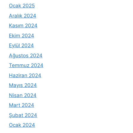
Ocak 2025
Aralık 2024
Kasım 2024
Ekim 2024
Eylül 2024
Ağustos 2024
Temmuz 2024
Haziran 2024
Mayıs 2024
Nisan 2024
Mart 2024
Şubat 2024
Ocak 2024