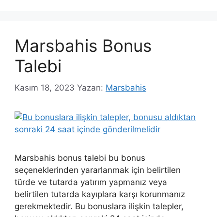
Marsbahis Bonus
Talebi
Kasım 18, 2023
Yazarı:
Marsbahis
Marsbahis bonus talebi bu bonus
seçeneklerinden yararlanmak için belirtilen
türde ve tutarda yatırım yapmanız veya
belirtilen tutarda kayıplara karşı korunmanız
gerekmektedir. Bu bonuslara ilişkin talepler,