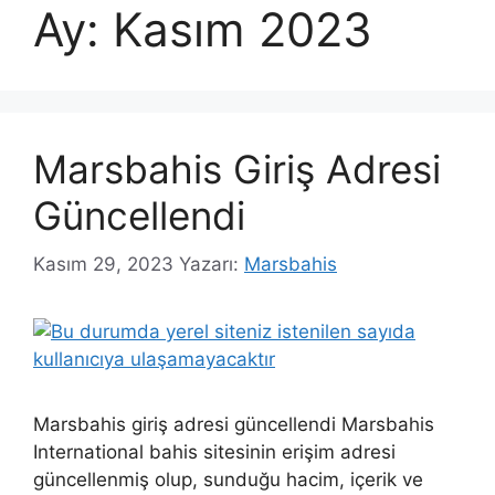
Ay:
Kasım 2023
Marsbahis Giriş Adresi
Güncellendi
Kasım 29, 2023
Yazarı:
Marsbahis
Marsbahis giriş adresi güncellendi Marsbahis
International bahis sitesinin erişim adresi
güncellenmiş olup, sunduğu hacim, içerik ve