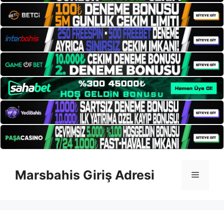
İçeriğe
atla
Marsbahis Giriş Adresi
Menü