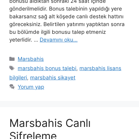
bonusu aldıktan sonraki 24 saat içinde
gönderilmelidir. Bonus talebinin yapıldığı yere
bakarsanız sağ alt köşede canlı destek hattını
göreceksiniz. Belirtilen yatırımı yaptıktan sonra
bu bölümde ilgili bonusu talep etmeniz
yeterlidir. …
Devamını oku…
Kategoriler
Marsbahis
Etiketler
marsbahis bonus talebi
,
marsbahis lisans
bilgileri
,
marsbahis sikayet
Yorum yap
Marsbahis Canlı
Şifreleme