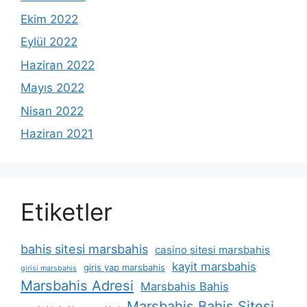
Ekim 2022
Eylül 2022
Haziran 2022
Mayıs 2022
Nisan 2022
Haziran 2021
Etiketler
bahis sitesi marsbahis
casino sitesi marsbahis
kayit marsbahis
giris yap marsbahis
girisi marsbahis
Marsbahis Adresi
Marsbahis Bahis
Marsbahis Bahis Sitesi