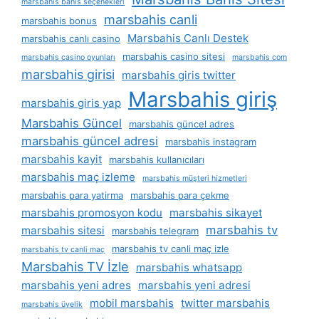
marsbahis bahis seçenekleri
marsbahis canli
marsbahis bonus
Marsbahis Canlı Destek
marsbahis canlı casino
marsbahis casino sitesi
marsbahis casino oyunları
marsbahis com
marsbahis girisi
marsbahis giris twitter
Marsbahis giriş
marsbahis giris yap
Marsbahis Güncel
marsbahis güncel adres
marsbahis güncel adresi
marsbahis instagram
marsbahis kayit
marsbahis kullanıcıları
marsbahis maç izleme
marsbahis müşteri hizmetleri
marsbahis para yatirma
marsbahis para çekme
marsbahis promosyon kodu
marsbahis sikayet
marsbahis tv
marsbahis sitesi
marsbahis telegram
marsbahis tv canli maç izle
marsbahis tv canli maç
Marsbahis TV İzle
marsbahis whatsapp
marsbahis yeni adres
marsbahis yeni adresi
mobil marsbahis
twitter marsbahis
marsbahis üyelik