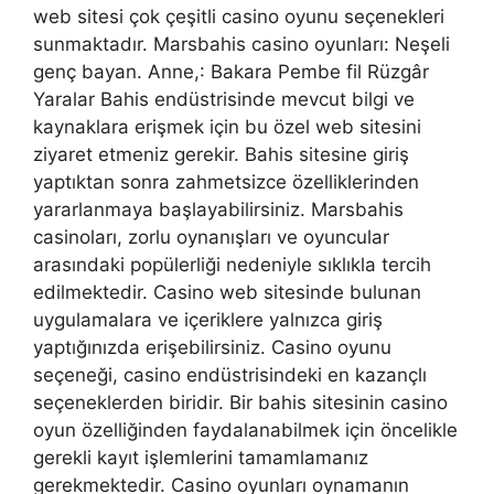
web sitesi çok çeşitli casino oyunu seçenekleri
sunmaktadır. Marsbahis casino oyunları: Neşeli
genç bayan. Anne,: Bakara Pembe fil Rüzgâr
Yaralar Bahis endüstrisinde mevcut bilgi ve
kaynaklara erişmek için bu özel web sitesini
ziyaret etmeniz gerekir. Bahis sitesine giriş
yaptıktan sonra zahmetsizce özelliklerinden
yararlanmaya başlayabilirsiniz. Marsbahis
casinoları, zorlu oynanışları ve oyuncular
arasındaki popülerliği nedeniyle sıklıkla tercih
edilmektedir. Casino web sitesinde bulunan
uygulamalara ve içeriklere yalnızca giriş
yaptığınızda erişebilirsiniz. Casino oyunu
seçeneği, casino endüstrisindeki en kazançlı
seçeneklerden biridir. Bir bahis sitesinin casino
oyun özelliğinden faydalanabilmek için öncelikle
gerekli kayıt işlemlerini tamamlamanız
gerekmektedir. Casino oyunları oynamanın