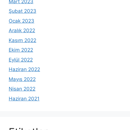
Mart 2023
Şubat 2023
Ocak 2023
Aralık 2022
Kasım 2022
Ekim 2022
Eylül 2022
Haziran 2022
Mayıs 2022
Nisan 2022
Haziran 2021