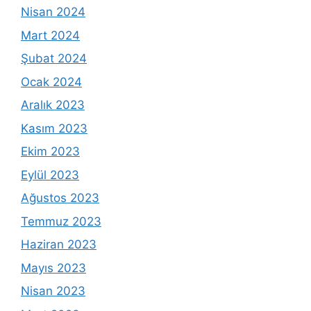
Nisan 2024
Mart 2024
Şubat 2024
Ocak 2024
Aralık 2023
Kasım 2023
Ekim 2023
Eylül 2023
Ağustos 2023
Temmuz 2023
Haziran 2023
Mayıs 2023
Nisan 2023