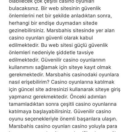
olabilecek çok çeşitli casino oyunları
bulacaksınız. Bir web sitesinin güvenlik
önlemlerini net bir şekilde anladıktan sonra,
herhangi bir endişe duymadan sitede
gezinebilirsiniz. Marsbahis sitesinde yer alan
casino oyunları güvenli olarak kabul
edilmektedir. Bu web sitesi güçlü güvenlik
önlemleri nedeniyle şiddetle tavsiye
edilmektedir. Güvenilir casino oyunlarının
kullanımını sağlamak için siteye kayıt olmak
gerekmektedir. Marsbahis casinodaki oyunlara
nasıl erişebilirim? Casino oyunlarına katılmak
için güncel site adresinizi kullanarak siteye giriş
yapmanız gerekmektedir. Önceki adımları
tamamladıktan sonra çeşitli casino oyunlarına
katılmaya başlayabilirsiniz. Güvenilir casino
oyunu seçenekleriyle önemli başarılara ulaşın.
Marsbahis casino oyunları casino yoluyla para