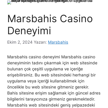
Marsbahis Casino
Deneyimi
Ekim 2, 2024
Yazarı:
Marsbahis
Marsbahis casino deneyimi Marsbahis casino
deneyiminin tadını çıkarmak için web sitesinde
bulunan çok çeşitli uygulama ve içeriğe
erişebilirsiniz. Bu web sitesindeki herhangi bir
uygulama veya içeriği kullanabilmek için
öncelikle bu web sitesine gitmeniz gerekir.
Bahis sitesine erişim sağlamak için güncel adres
bilgilerini tarayıcınıza girmeniz gerekmektedir.
Marsbahis web sitesindeki geniş yelpazedeki