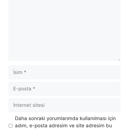
Yorum
İsim
E-
posta
İnternet
sitesi
Daha sonraki yorumlarımda kullanılması için
adım, e-posta adresim ve site adresim bu