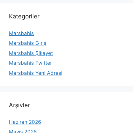
Kategoriler
Marsbahis
Marsbahis Giriş
Marsbahis Şikayet
Marsbahis Twitter
Marsbahis Yeni Adresi
Arşivler
Haziran 2026
Mayıs 2026