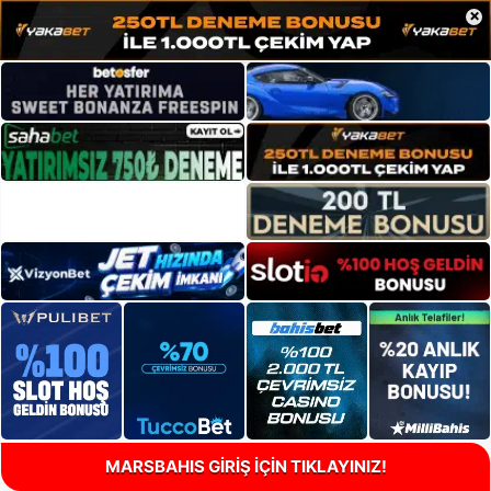
×
MARSBAHIS GİRİŞ İÇİN TIKLAYINIZ!