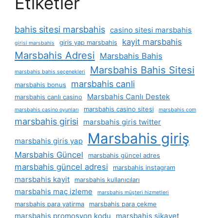
Etiketler
bahis sitesi marsbahis
casino sitesi marsbahis
kayit marsbahis
giris yap marsbahis
girisi marsbahis
Marsbahis Adresi
Marsbahis Bahis
Marsbahis Bahis Sitesi
marsbahis bahis seçenekleri
marsbahis canli
marsbahis bonus
Marsbahis Canlı Destek
marsbahis canlı casino
marsbahis casino sitesi
marsbahis casino oyunları
marsbahis com
marsbahis girisi
marsbahis giris twitter
Marsbahis giriş
marsbahis giris yap
Marsbahis Güncel
marsbahis güncel adres
marsbahis güncel adresi
marsbahis instagram
marsbahis kayit
marsbahis kullanıcıları
marsbahis maç izleme
marsbahis müşteri hizmetleri
marsbahis para yatirma
marsbahis para çekme
marsbahis promosyon kodu
marsbahis sikayet