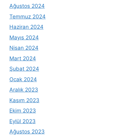
Ağustos 2024
Temmuz 2024
Haziran 2024
Mayıs 2024
Nisan 2024
Mart 2024
Şubat 2024
Ocak 2024
Aralık 2023
Kasım 2023
Ekim 2023
Eylül 2023
Ağustos 2023