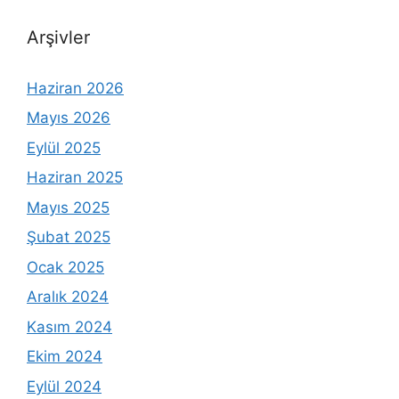
Arşivler
Haziran 2026
Mayıs 2026
Eylül 2025
Haziran 2025
Mayıs 2025
Şubat 2025
Ocak 2025
Aralık 2024
Kasım 2024
Ekim 2024
Eylül 2024