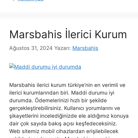
Marsbahis İlerici Kurum
Ağustos 31, 2024
Yazarı:
Marsbahis
Marsbahis ilerici kurum türkiye’nin en verimli ve
ilerici kurumlarından biri. Maddi durumu iyi
durumda. Ödemelerinizi hızlı bir şekilde
gerçekleştirebilirsiniz. Kullanıcı yorumlarını ve
şikayetlerini incelediğinizde ele aldığımız konuya
dair çok sayıda bakış açısı keşfedeceksiniz.
Web sitemiz mobil cihazlardan erişilebilecek