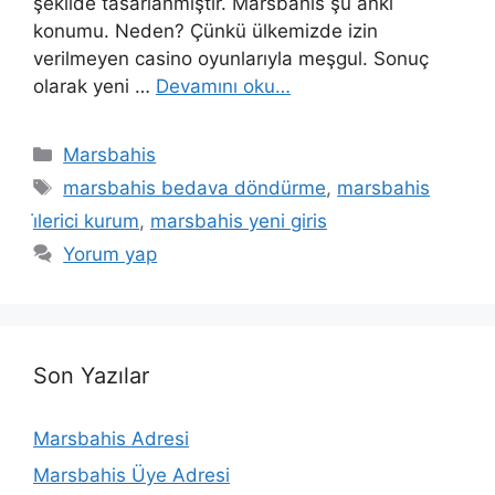
şekilde tasarlanmıştır. Marsbahis şu anki
konumu. Neden? Çünkü ülkemizde izin
verilmeyen casino oyunlarıyla meşgul. Sonuç
olarak yeni …
Devamını oku…
Kategoriler
Marsbahis
Etiketler
marsbahis bedava döndürme
,
marsbahis
i̇lerici kurum
,
marsbahis yeni giris
Yorum yap
Son Yazılar
Marsbahis Adresi
Marsbahis Üye Adresi