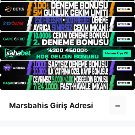
İçeriğe
atla
Marsbahis Giriş Adresi
Menü