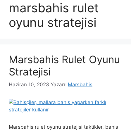
marsbahis rulet
oyunu stratejisi
Marsbahis Rulet Oyunu
Stratejisi
Haziran 10, 2023
Yazarı:
Marsbahis
Marsbahis rulet oyunu stratejisi taktikler, bahis