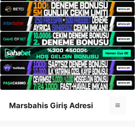
İçeriğe
atla
Marsbahis Giriş Adresi
Menü