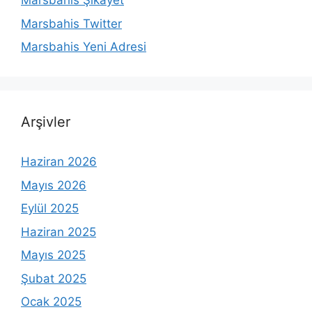
Marsbahis Şikayet
Marsbahis Twitter
Marsbahis Yeni Adresi
Arşivler
Haziran 2026
Mayıs 2026
Eylül 2025
Haziran 2025
Mayıs 2025
Şubat 2025
Ocak 2025