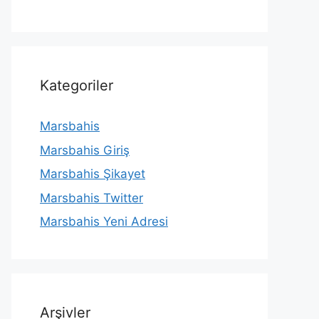
Kategoriler
Marsbahis
Marsbahis Giriş
Marsbahis Şikayet
Marsbahis Twitter
Marsbahis Yeni Adresi
Arşivler