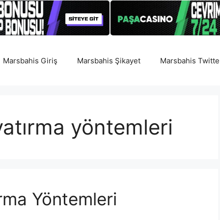
Marsbahis Giriş
Marsbahis Şikayet
Marsbahis Twitte
atırma yöntemleri
rma Yöntemleri