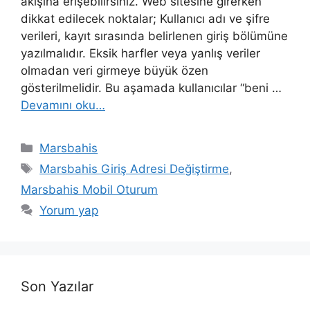
akışına erişebilirsiniz. Web sitesine girerken
dikkat edilecek noktalar; Kullanıcı adı ve şifre
verileri, kayıt sırasında belirlenen giriş bölümüne
yazılmalıdır. Eksik harfler veya yanlış veriler
olmadan veri girmeye büyük özen
gösterilmelidir. Bu aşamada kullanıcılar “beni …
Devamını oku…
Kategoriler
Marsbahis
Etiketler
Marsbahis Giriş Adresi Değiştirme
,
Marsbahis Mobil Oturum
Yorum yap
Son Yazılar