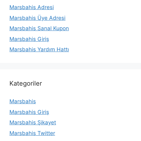
Marsbahis Adresi
Marsbahis Üye Adresi
Marsbahis Sanal Kupon
Marsbahis Giriş
Marsbahis Yardım Hattı
Kategoriler
Marsbahis
Marsbahis Giriş
Marsbahis Şikayet
Marsbahis Twitter