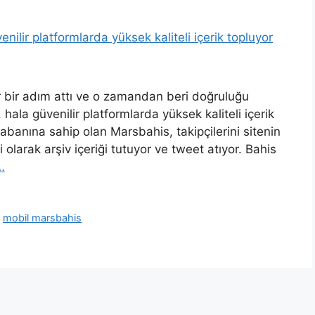
r bir adım attı ve o zamandan beri doğruluğu
 hala güvenilir platformlarda yüksek kaliteli içerik
 tabanına sahip olan Marsbahis, takipçilerini sitenin
i olarak arşiv içeriği tutuyor ve tweet atıyor. Bahis
…
,
mobil marsbahis