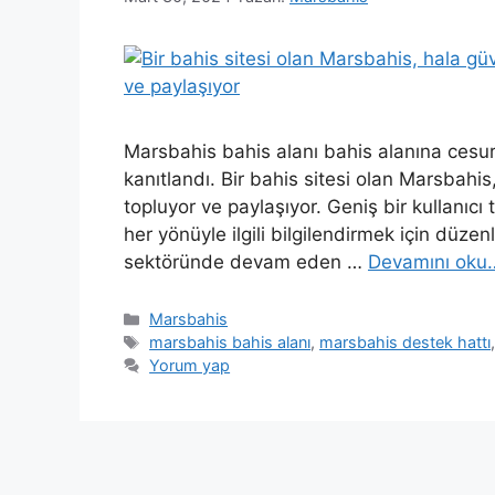
Marsbahis bahis alanı bahis alanına cesu
kanıtlandı. Bir bahis sitesi olan Marsbahis,
topluyor ve paylaşıyor. Geniş bir kullanıcı
her yönüyle ilgili bilgilendirmek için düzenl
sektöründe devam eden …
Devamını oku
Kategoriler
Marsbahis
Etiketler
marsbahis bahis alanı
,
marsbahis destek hattı
Yorum yap