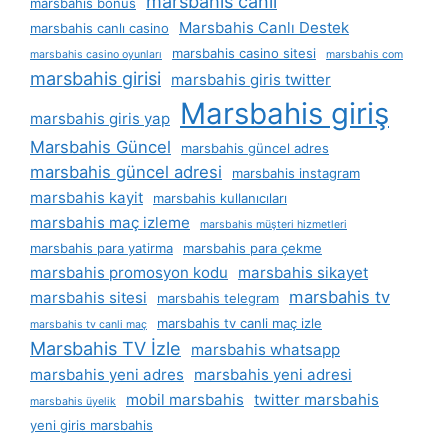
marsbahis canli
marsbahis bonus
Marsbahis Canlı Destek
marsbahis canlı casino
marsbahis casino sitesi
marsbahis casino oyunları
marsbahis com
marsbahis girisi
marsbahis giris twitter
Marsbahis giriş
marsbahis giris yap
Marsbahis Güncel
marsbahis güncel adres
marsbahis güncel adresi
marsbahis instagram
marsbahis kayit
marsbahis kullanıcıları
marsbahis maç izleme
marsbahis müşteri hizmetleri
marsbahis para yatirma
marsbahis para çekme
marsbahis promosyon kodu
marsbahis sikayet
marsbahis tv
marsbahis sitesi
marsbahis telegram
marsbahis tv canli maç izle
marsbahis tv canli maç
Marsbahis TV İzle
marsbahis whatsapp
marsbahis yeni adres
marsbahis yeni adresi
mobil marsbahis
twitter marsbahis
marsbahis üyelik
yeni giris marsbahis