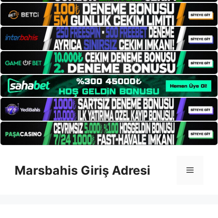
İçeriğe
atla
Marsbahis Giriş Adresi
Menü