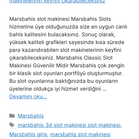
Marsbahis slot makinesi Marsbahis Slots
hizmetine üye olduğunuzda size en uygun canlı
bahis kalitesini bulacaksınız. Sonuç olarak,
yüksek kaliteli grafikleri sayesinde kısa sürede
para kazandırabilen slot makinelerinin keyfini
çıkarabileceksiniz. Marsbahis Classic Slot
Makinesi Güvenilir Midir Marsbahis çok zengin
bir klasik slot oyunları portföyü oluşturmuştur.
Bu slot oyunlarına baktığınızda bu oyunların
üyelerine oldukça iyi hizmet verdiğini …
Devamını oku…
Kategoriler
Marsbahis
Etiketler
marsbahis 3d slot makinesi slot makinesi
,
Marsbahis giriş
,
marsbahis slot makinesi