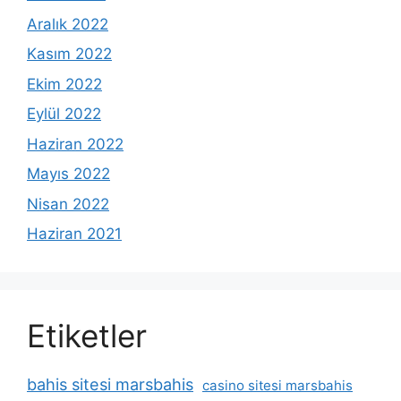
Aralık 2022
Kasım 2022
Ekim 2022
Eylül 2022
Haziran 2022
Mayıs 2022
Nisan 2022
Haziran 2021
Etiketler
bahis sitesi marsbahis
casino sitesi marsbahis