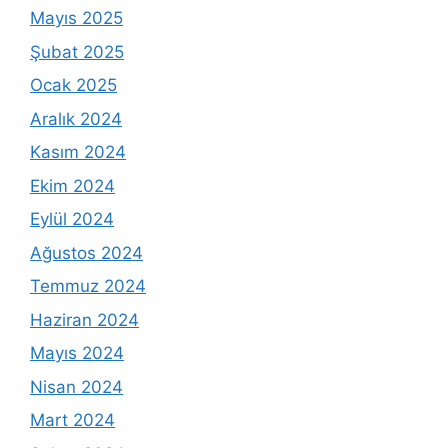
Mayıs 2025
Şubat 2025
Ocak 2025
Aralık 2024
Kasım 2024
Ekim 2024
Eylül 2024
Ağustos 2024
Temmuz 2024
Haziran 2024
Mayıs 2024
Nisan 2024
Mart 2024