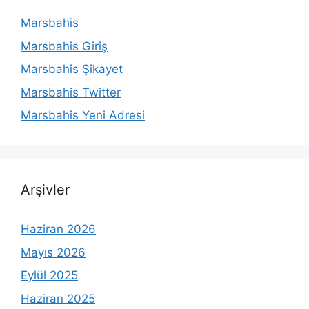
Marsbahis
Marsbahis Giriş
Marsbahis Şikayet
Marsbahis Twitter
Marsbahis Yeni Adresi
Arşivler
Haziran 2026
Mayıs 2026
Eylül 2025
Haziran 2025