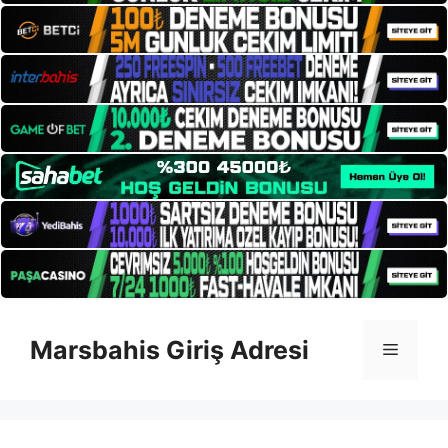
İçeriğe
atla
Marsbahis Giriş Adresi
Menü