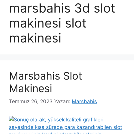
marsbahis 3d slot
makinesi slot
makinesi
Marsbahis Slot
Makinesi
Temmuz 26, 2023
Yazarı:
Marsbahis