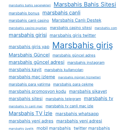
Marsbahis Bahis Sitesi
marsbahis bahis seçenekleri
marsbahis canli
marsbahis bonus
Marsbahis Canlı Destek
marsbahis canlı casino
marsbahis casino sitesi
marsbahis casino oyunları
marsbahis com
marsbahis girisi
marsbahis giris twitter
Marsbahis giriş
marsbahis giris yap
Marsbahis Güncel
marsbahis güncel adres
marsbahis güncel adresi
marsbahis instagram
marsbahis kayit
marsbahis kullanıcıları
marsbahis maç izleme
marsbahis müşteri hizmetleri
marsbahis para yatirma
marsbahis para çekme
marsbahis promosyon kodu
marsbahis sikayet
marsbahis tv
marsbahis sitesi
marsbahis telegram
marsbahis tv canli maç izle
marsbahis tv canli maç
Marsbahis TV İzle
marsbahis whatsapp
marsbahis yeni adres
marsbahis yeni adresi
mobil marsbahis
twitter marsbahis
marsbahis üyelik