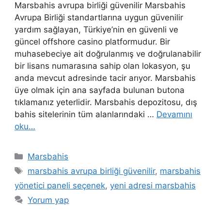
Marsbahis avrupa birliği güvenilir Marsbahis
Avrupa Birliği standartlarına uygun güvenilir
yardım sağlayan, Türkiye’nin en güvenli ve
güncel offshore casino platformudur. Bir
muhasebeciye ait doğrulanmış ve doğrulanabilir
bir lisans numarasına sahip olan lokasyon, şu
anda mevcut adresinde tacir arıyor. Marsbahis
üye olmak için ana sayfada bulunan butona
tıklamanız yeterlidir. Marsbahis depozitosu, dış
bahis sitelerinin tüm alanlarındaki …
Devamını
oku…
Kategoriler
Marsbahis
Etiketler
marsbahis avrupa birliği güvenilir
,
marsbahis
yönetici paneli seçenek
,
yeni adresi marsbahis
Yorum yap