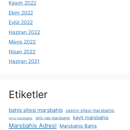
Kasım 2022
Ekim 2022
Eylül 2022
Haziran 2022
Mayıs 2022
Nisan 2022
Haziran 2021
Etiketler
bahis sitesi marsbahis
casino sitesi marsbahis
kayit marsbahis
giris yap marsbahis
girisi marsbahis
Marsbahis Adresi
Marsbahis Bahis