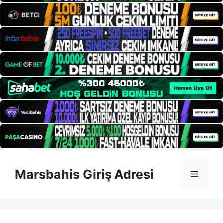
İçeriğe
atla
Marsbahis Giriş Adresi
Menü