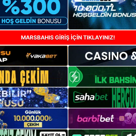
MARSBAHIS GİRİŞ İÇİN TIKLAYINIZ!