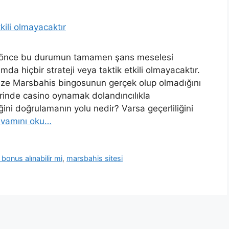
a önce bu durumun tamamen şans meselesi
a hiçbir strateji veya taktik etkili olmayacaktır.
ze Marsbahis bingosunun gerçek olup olmadığını
rinde casino oynamak dolandırıcılıkla
ğini doğrulamanın yolu nedir? Varsa geçerliliğini
vamını oku…
bonus alınabilir mi
,
marsbahis sitesi