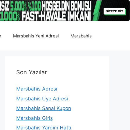
r
Marsbahis Yeni Adresi
Marsbahis
Son Yazılar
Marsbahis Adresi
Marsbahis Üye Adresi
Marsbahis Sanal Kupon
Marsbahis Giriş
Marsbahis Yardım Hattı