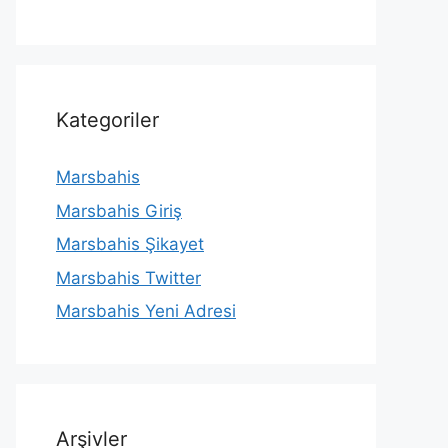
Kategoriler
Marsbahis
Marsbahis Giriş
Marsbahis Şikayet
Marsbahis Twitter
Marsbahis Yeni Adresi
Arşivler