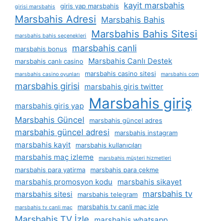
kayit marsbahis
giris yap marsbahis
girisi marsbahis
Marsbahis Adresi
Marsbahis Bahis
Marsbahis Bahis Sitesi
marsbahis bahis seçenekleri
marsbahis canli
marsbahis bonus
Marsbahis Canlı Destek
marsbahis canlı casino
marsbahis casino sitesi
marsbahis casino oyunları
marsbahis com
marsbahis girisi
marsbahis giris twitter
Marsbahis giriş
marsbahis giris yap
Marsbahis Güncel
marsbahis güncel adres
marsbahis güncel adresi
marsbahis instagram
marsbahis kayit
marsbahis kullanıcıları
marsbahis maç izleme
marsbahis müşteri hizmetleri
marsbahis para yatirma
marsbahis para çekme
marsbahis promosyon kodu
marsbahis sikayet
marsbahis tv
marsbahis sitesi
marsbahis telegram
marsbahis tv canli maç izle
marsbahis tv canli maç
Marsbahis TV İzle
marsbahis whatsapp