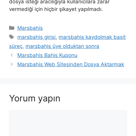
dosya isteği aracılığıyla kullanıcılara zarar
vermediği için hiçbir şikayet yapılmadı.
Kategoriler
Marsbahis
Etiketler
marsbahis girisi
,
marsbahis kaydolmak basit
süreç
,
marsbahis üye olduktan sonra
Yazı
Marsbahis Bahis Kuponu
dolaşımı
Marsbahis Web Sitesinden Dosya Aktarmak
Yorum yapın
Yorum