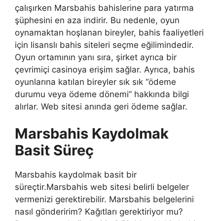
çalışırken Marsbahis bahislerine para yatırma
şüphesini en aza indirir. Bu nedenle, oyun
oynamaktan hoşlanan bireyler, bahis faaliyetleri
için lisanslı bahis siteleri seçme eğilimindedir.
Oyun ortamının yanı sıra, şirket ayrıca bir
çevrimiçi casinoya erişim sağlar. Ayrıca, bahis
oyunlarına katılan bireyler sık ​​sık “ödeme
durumu veya ödeme dönemi” hakkında bilgi
alırlar. Web sitesi anında geri ödeme sağlar.
Marsbahis Kaydolmak
Basit Süreç
Marsbahis kaydolmak basit bir
süreçtir.Marsbahis web sitesi belirli belgeler
vermenizi gerektirebilir. Marsbahis belgelerini
nasıl gönderirim? Kağıtları gerektiriyor mu?