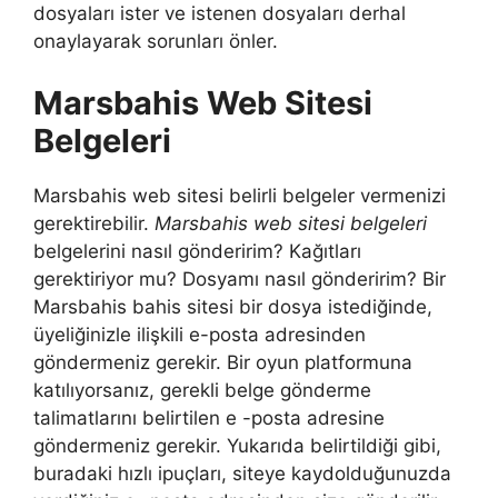
dosyaları ister ve istenen dosyaları derhal
onaylayarak sorunları önler.
Marsbahis Web Sitesi
Belgeleri
Marsbahis web sitesi belirli belgeler vermenizi
gerektirebilir.
Marsbahis web sitesi belgeleri
belgelerini nasıl gönderirim? Kağıtları
gerektiriyor mu? Dosyamı nasıl gönderirim? Bir
Marsbahis bahis sitesi bir dosya istediğinde,
üyeliğinizle ilişkili e-posta adresinden
göndermeniz gerekir. Bir oyun platformuna
katılıyorsanız, gerekli belge gönderme
talimatlarını belirtilen e -posta adresine
göndermeniz gerekir. Yukarıda belirtildiği gibi,
buradaki hızlı ipuçları, siteye kaydolduğunuzda