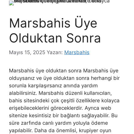
Marsbahis Üye
Olduktan Sonra
Mayıs 15, 2025
Yazarı:
Marsbahis
Marsbahis üye olduktan sonra Marsbahis üye
olduysanız ve üye olduktan sonra herhangi bir
sorunla karşılaşırsanız anında yardım
alabilirsiniz. Marsbahis düzenli kullanıcıları,
bahis sitesindeki çok çeşitli özelliklere kolayca
erişebileceklerini göreceklerdir. Ayrıca web
sitenize kesintisiz bir bağlantı sağlayabilir. Bu
süre zarfında canlı yardım yoluyla ödeme
yapılabilir. Daha da önemlisi, krupiyer oyun