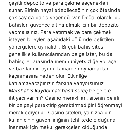
çeşitli depozito ve para çekme seçenekleri
sunar. Birinin hayal edebileceğinin çok ötesinde
çok sayıda bahis seçeneği var. Doğal olarak, bu
bahisleri güvence altına almak için bir depozito
yapmalısınız. Para yatırmak ve para çekmek
isteyen bireyler, aşağıdaki bölümde belirtilen
yönergelere uymalıdır. Birçok bahis sitesi
genellikle kullanıcılarından belge ister, bu da
bahisçiler arasında memnuniyetsizliğe yol açar
ve bazılarının oyunu tamamen oynamaktan
kaçınmasına neden olur. Etkinliğe
katılamayacağınızın farkına varıyorsunuz.
Marsbahis kaydolmak basit süreç
belgelere
ihtiyacı var mı? Casino meraklıları, sitenin belirli
bir belgeyi gerektirip gerektirmediğini öğrenmeyi
merak ediyorlar. Casino siteleri, yalnızca bir
kullanıcının güvenilirliğinin tehlikede olduğuna
inanmak için makul gerekçeleri olduğunda