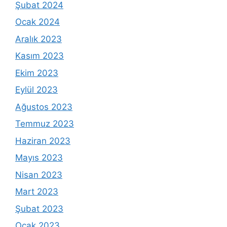
Şubat 2024
Ocak 2024
Aralık 2023
Kasım 2023
Ekim 2023
Eylül 2023
Ağustos 2023
Temmuz 2023
Haziran 2023
Mayıs 2023
Nisan 2023
Mart 2023
Şubat 2023
Ocak 2023