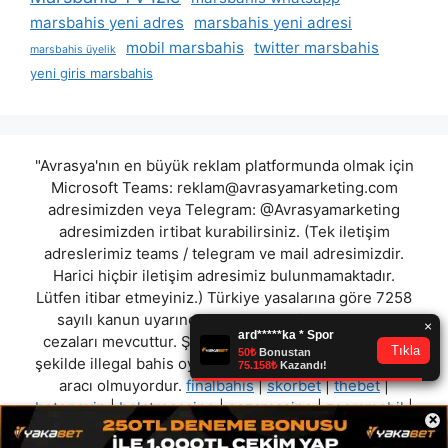
marsbahis yeni adres
marsbahis yeni adresi
mobil marsbahis
twitter marsbahis
marsbahis üyelik
yeni giris marsbahis
"Avrasya'nın en büyük reklam platformunda olmak için
Microsoft Teams:
reklam@avrasyamarketing.com
adresimizden veya Telegram: @Avrasyamarketing
adresimizden irtibat kurabilirsiniz. (Tek iletişim
adreslerimiz teams / telegram ve mail adresimizdir.
Harici hiçbir iletişim adresimiz bulunmamaktadır.
Lütfen itibar etmeyiniz.) Türkiye yasalarına göre 7258
sayılı kanun uyarınca yasa dışı bahis oynamanın
cezaları mevcuttur. Şu an bulunduğunuz site hiç bir
şekilde illegal bahis oyunları oynatmıyor ve oynamaya
aracı olmuyordur.
finalbahis
|
skorbet
|
thebet
|
betonevip
|
belatrocasino
|
sezarcasino
|
zoommobil
|
×
zilyonerbett
"