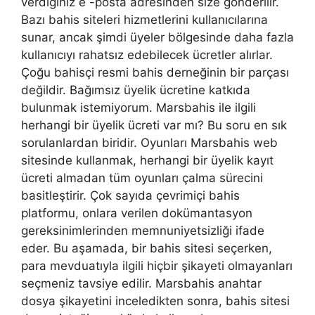
verdiğiniz e -posta adresinden size gönderilir.
Bazı bahis siteleri hizmetlerini kullanıcılarına
sunar, ancak şimdi üyeler bölgesinde daha fazla
kullanıcıyı rahatsız edebilecek ücretler alırlar.
Çoğu bahisçi resmi bahis derneğinin bir parçası
değildir. Bağımsız üyelik ücretine katkıda
bulunmak istemiyorum. Marsbahis ile ilgili
herhangi bir üyelik ücreti var mı? Bu soru en sık
sorulanlardan biridir. Oyunları Marsbahis web
sitesinde kullanmak, herhangi bir üyelik kayıt
ücreti almadan tüm oyunları çalma sürecini
basitleştirir. Çok sayıda çevrimiçi bahis
platformu, onlara verilen dokümantasyon
gereksinimlerinden memnuniyetsizliği ifade
eder. Bu aşamada, bir bahis sitesi seçerken,
para mevduatıyla ilgili hiçbir şikayeti olmayanları
seçmeniz tavsiye edilir. Marsbahis anahtar
dosya şikayetini inceledikten sonra, bahis sitesi