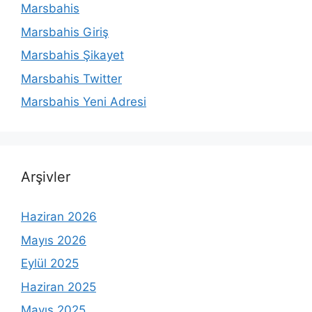
Marsbahis
Marsbahis Giriş
Marsbahis Şikayet
Marsbahis Twitter
Marsbahis Yeni Adresi
Arşivler
Haziran 2026
Mayıs 2026
Eylül 2025
Haziran 2025
Mayıs 2025