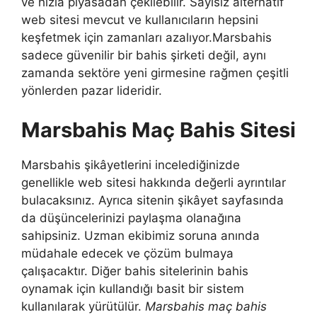
ve hızla piyasadan çekilebilir. Sayısız alternatif
web sitesi mevcut ve kullanıcıların hepsini
keşfetmek için zamanları azalıyor.Marsbahis
sadece güvenilir bir bahis şirketi değil, aynı
zamanda sektöre yeni girmesine rağmen çeşitli
yönlerden pazar lideridir.
Marsbahis Maç Bahis Sitesi
Marsbahis şikâyetlerini incelediğinizde
genellikle web sitesi hakkında değerli ayrıntılar
bulacaksınız. Ayrıca sitenin şikâyet sayfasında
da düşüncelerinizi paylaşma olanağına
sahipsiniz. Uzman ekibimiz soruna anında
müdahale edecek ve çözüm bulmaya
çalışacaktır. Diğer bahis sitelerinin bahis
oynamak için kullandığı basit bir sistem
kullanılarak yürütülür.
Marsbahis maç bahis