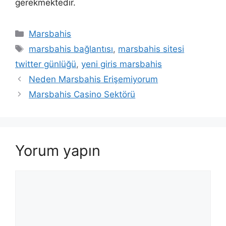
gerekmektedir.
Kategoriler
Marsbahis
Etiketler
marsbahis bağlantısı
,
marsbahis sitesi
twitter günlüğü
,
yeni giris marsbahis
Yazı
Neden Marsbahis Erişemiyorum
dolaşımı
Marsbahis Casino Sektörü
Yorum yapın
Yorum