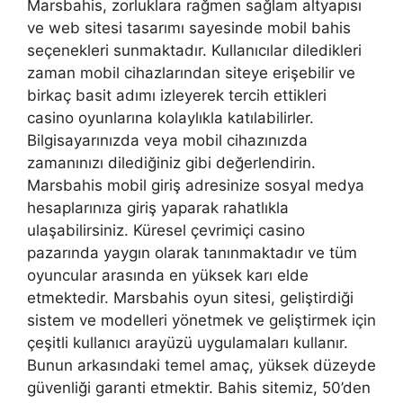
Marsbahis, zorluklara rağmen sağlam altyapısı
ve web sitesi tasarımı sayesinde mobil bahis
seçenekleri sunmaktadır. Kullanıcılar diledikleri
zaman mobil cihazlarından siteye erişebilir ve
birkaç basit adımı izleyerek tercih ettikleri
casino oyunlarına kolaylıkla katılabilirler.
Bilgisayarınızda veya mobil cihazınızda
zamanınızı dilediğiniz gibi değerlendirin.
Marsbahis mobil giriş adresinize sosyal medya
hesaplarınıza giriş yaparak rahatlıkla
ulaşabilirsiniz. Küresel çevrimiçi casino
pazarında yaygın olarak tanınmaktadır ve tüm
oyuncular arasında en yüksek karı elde
etmektedir. Marsbahis oyun sitesi, geliştirdiği
sistem ve modelleri yönetmek ve geliştirmek için
çeşitli kullanıcı arayüzü uygulamaları kullanır.
Bunun arkasındaki temel amaç, yüksek düzeyde
güvenliği garanti etmektir. Bahis sitemiz, 50’den