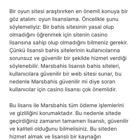
Bir oyun sitesi araştırırken en önemli konuya bir
göz atalım: oyun lisanslama. Öncelikle şunu
söylemeliyiz: Bir bahis sitesinin yasal olup
olmadığını öğrenmek için sitenin casino
lisansına sahip olup olmadığını bilmeniz gerekir.
Çünkü lisanslı bahis sitelerinin kullanıcılarına
sorunsuz ve güvenilir bir şekilde hizmet verdiği
söylenebilir. Marsbahis lisanslı bahis siteleri,
kullanıcılara güvenilir bir web sitesi sunar, bu
nedenle Marsbahis güvenilir mi diye soran
kullanıcılar için casino lisansı çok önemlidir.
Bu lisans ile Marsbahis tüm ödeme işlemlerini
ve gizliliğini korumaktadır. Bu nedenle sitede
geçirdiğiniz zamanın tamamen lisanslı, güvenilir
ve kaliteli olduğunu bilmelisiniz. Bu siteden
hizmet almak ve lisanslı bir kaynağın