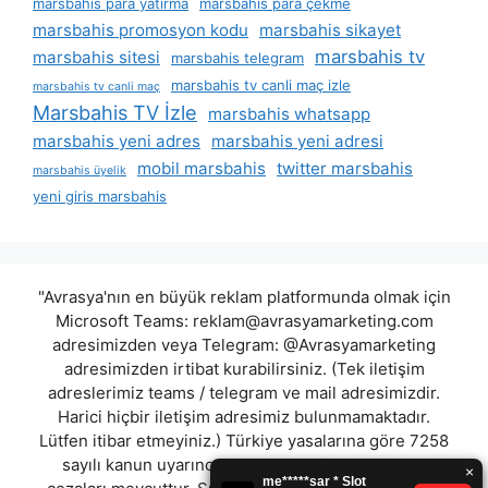
marsbahis para yatirma
marsbahis para çekme
marsbahis promosyon kodu
marsbahis sikayet
marsbahis tv
marsbahis sitesi
marsbahis telegram
marsbahis tv canli maç izle
marsbahis tv canli maç
Marsbahis TV İzle
marsbahis whatsapp
marsbahis yeni adres
marsbahis yeni adresi
mobil marsbahis
twitter marsbahis
marsbahis üyelik
yeni giris marsbahis
"Avrasya'nın en büyük reklam platformunda olmak için
Microsoft Teams:
reklam@avrasyamarketing.com
adresimizden veya Telegram: @Avrasyamarketing
adresimizden irtibat kurabilirsiniz. (Tek iletişim
adreslerimiz teams / telegram ve mail adresimizdir.
Harici hiçbir iletişim adresimiz bulunmamaktadır.
Lütfen itibar etmeyiniz.) Türkiye yasalarına göre 7258
sayılı kanun uyarınca yasa dışı bahis oynamanın