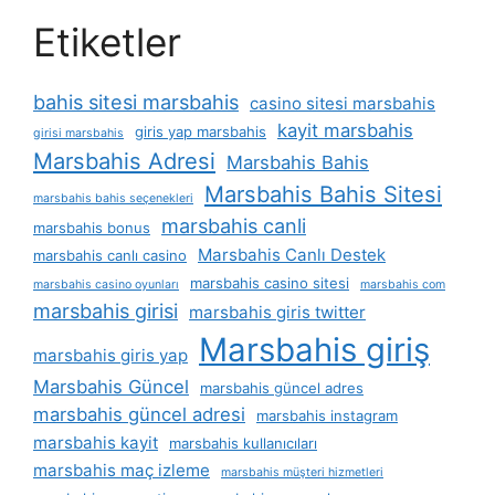
Etiketler
bahis sitesi marsbahis
casino sitesi marsbahis
kayit marsbahis
giris yap marsbahis
girisi marsbahis
Marsbahis Adresi
Marsbahis Bahis
Marsbahis Bahis Sitesi
marsbahis bahis seçenekleri
marsbahis canli
marsbahis bonus
Marsbahis Canlı Destek
marsbahis canlı casino
marsbahis casino sitesi
marsbahis casino oyunları
marsbahis com
marsbahis girisi
marsbahis giris twitter
Marsbahis giriş
marsbahis giris yap
Marsbahis Güncel
marsbahis güncel adres
marsbahis güncel adresi
marsbahis instagram
marsbahis kayit
marsbahis kullanıcıları
marsbahis maç izleme
marsbahis müşteri hizmetleri