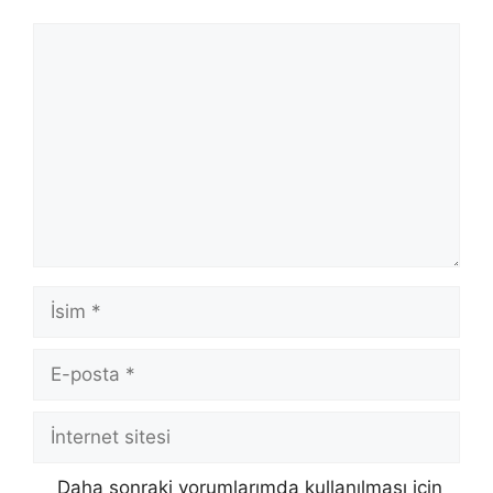
Yorum
İsim
E-
posta
İnternet
sitesi
Daha sonraki yorumlarımda kullanılması için