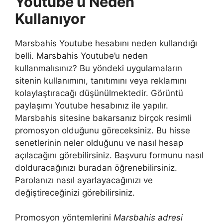
Youtube’u Neden
Kullanıyor
Marsbahis Youtube hesabını neden kullandığı
belli. Marsbahis Youtube’u neden
kullanmalısınız? Bu yöndeki uygulamaların
sitenin kullanımını, tanıtımını veya reklamını
kolaylaştıracağı düşünülmektedir. Görüntü
paylaşımı Youtube hesabınız ile yapılır.
Marsbahis sitesine bakarsanız birçok resimli
promosyon olduğunu göreceksiniz. Bu hisse
senetlerinin neler olduğunu ve nasıl hesap
açılacağını görebilirsiniz. Başvuru formunu nasıl
dolduracağınızı buradan öğrenebilirsiniz.
Parolanızı nasıl ayarlayacağınızı ve
değiştireceğinizi görebilirsiniz.
Promosyon yöntemlerini
Marsbahis adresi