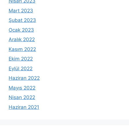
Nisan 2023
Mart 2023
Şubat 2023
Ocak 2023
Aralık 2022
Kasım 2022
Ekim 2022
Eylül 2022
Haziran 2022
Mayıs 2022
Nisan 2022
Haziran 2021