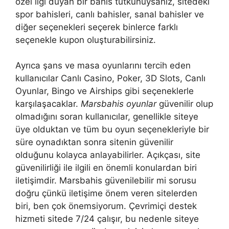
özel ilgi duyan bir bahis tutkunuysanız, sitedeki
spor bahisleri, canlı bahisler, sanal bahisler ve
diğer seçenekleri seçerek binlerce farklı
seçenekle kupon oluşturabilirsiniz.
Ayrıca şans ve masa oyunlarını tercih eden
kullanıcılar Canlı Casino, Poker, 3D Slots, Canlı
Oyunlar, Bingo ve Airships gibi seçeneklerle
karşılaşacaklar.
Marsbahis oyunlar
güvenilir olup
olmadığını soran kullanıcılar, genellikle siteye
üye olduktan ve tüm bu oyun seçenekleriyle bir
süre oynadıktan sonra sitenin güvenilir
olduğunu kolayca anlayabilirler. Açıkçası, site
güvenilirliği ile ilgili en önemli konulardan biri
iletişimdir. Marsbahis güvenilebilir mi sorusu
doğru çünkü iletişime önem veren sitelerden
biri, ben çok önemsiyorum. Çevrimiçi destek
hizmeti sitede 7/24 çalışır, bu nedenle siteye