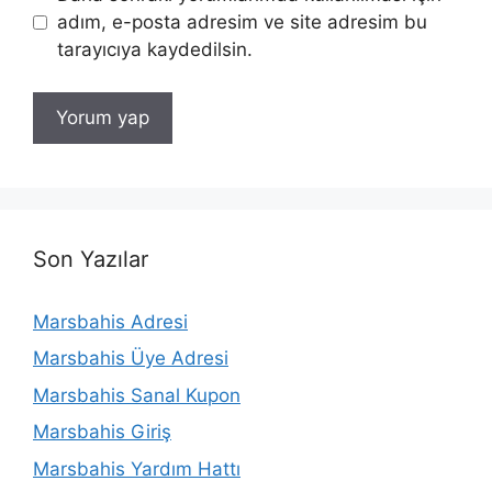
adım, e-posta adresim ve site adresim bu
tarayıcıya kaydedilsin.
Son Yazılar
Marsbahis Adresi
Marsbahis Üye Adresi
Marsbahis Sanal Kupon
Marsbahis Giriş
Marsbahis Yardım Hattı