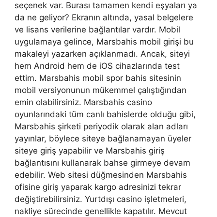
seçenek var. Burası tamamen kendi eşyaları ya
da ne geliyor? Ekranın altında, yasal belgelere
ve lisans verilerine bağlantılar vardır. Mobil
uygulamaya gelince, Marsbahis mobil girişi bu
makaleyi yazarken açıklanmadı. Ancak, siteyi
hem Android hem de iOS cihazlarında test
ettim. Marsbahis mobil spor bahis sitesinin
mobil versiyonunun mükemmel çalıştığından
emin olabilirsiniz. Marsbahis casino
oyunlarındaki tüm canlı bahislerde olduğu gibi,
Marsbahis şirketi periyodik olarak alan adları
yayınlar, böylece siteye bağlanamayan üyeler
siteye giriş yapabilir ve Marsbahis giriş
bağlantısını kullanarak bahse girmeye devam
edebilir. Web sitesi düğmesinden Marsbahis
ofisine giriş yaparak kargo adresinizi tekrar
değiştirebilirsiniz. Yurtdışı casino işletmeleri,
nakliye sürecinde genellikle kapatılır. Mevcut