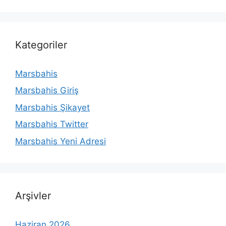
Kategoriler
Marsbahis
Marsbahis Giriş
Marsbahis Şikayet
Marsbahis Twitter
Marsbahis Yeni Adresi
Arşivler
Haziran 2026