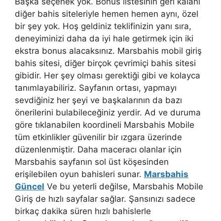
Başka seçenek yok. Bonus listesinin geri kalanı
diğer bahis siteleriyle hemen hemen aynı, özel
bir şey yok. Hoş geldiniz teklifinizin yanı sıra,
deneyiminizi daha da iyi hale getirmek için iki
ekstra bonus alacaksınız. Marsbahis mobil giriş
bahis sitesi, diğer birçok çevrimiçi bahis sitesi
gibidir. Her şey olması gerektiği gibi ve kolayca
tanımlayabiliriz. Sayfanın ortası, yapmayı
sevdiğiniz her şeyi ve başkalarının da bazı
önerilerini bulabileceğiniz yerdir. Ad ve duruma
göre tıklanabilen koordineli Marsbahis Mobile
tüm etkinlikler güvenilir bir ızgara üzerinde
düzenlenmiştir. Daha maceracı olanlar için
Marsbahis sayfanın sol üst köşesinden
erişilebilen oyun bahisleri sunar.
Marsbahis
Güncel
Ve bu yeterli değilse, Marsbahis Mobile
Giriş de hızlı sayfalar sağlar. Şansınızı sadece
birkaç dakika süren hızlı bahislerle