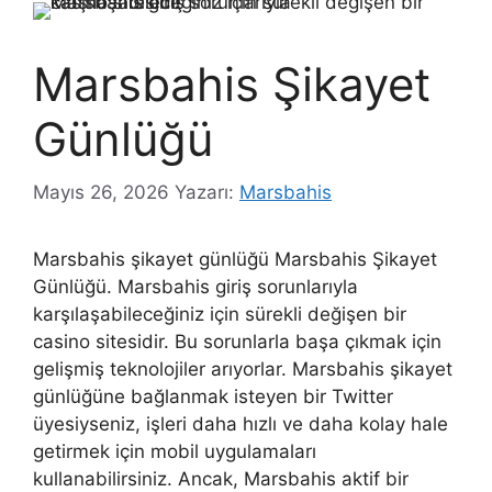
Marsbahis Şikayet
Günlüğü
Mayıs 26, 2026
Yazarı:
Marsbahis
Marsbahis şikayet günlüğü Marsbahis Şikayet
Günlüğü. Marsbahis giriş sorunlarıyla
karşılaşabileceğiniz için sürekli değişen bir
casino sitesidir. Bu sorunlarla başa çıkmak için
gelişmiş teknolojiler arıyorlar. Marsbahis şikayet
günlüğüne bağlanmak isteyen bir Twitter
üyesiyseniz, işleri daha hızlı ve daha kolay hale
getirmek için mobil uygulamaları
kullanabilirsiniz. Ancak, Marsbahis aktif bir