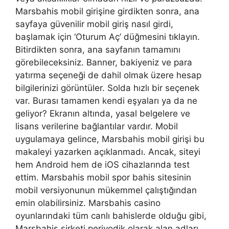
Marsbahis mobil girişine girdikten sonra, ana
sayfaya güvenilir mobil giriş nasıl girdi,
başlamak için ‘Oturum Aç’ düğmesini tıklayın.
Bitirdikten sonra, ana sayfanın tamamını
görebileceksiniz. Banner, bakiyeniz ve para
yatırma seçeneği de dahil olmak üzere hesap
bilgilerinizi görüntüler. Solda hızlı bir seçenek
var. Burası tamamen kendi eşyaları ya da ne
geliyor? Ekranın altında, yasal belgelere ve
lisans verilerine bağlantılar vardır. Mobil
uygulamaya gelince, Marsbahis mobil girişi bu
makaleyi yazarken açıklanmadı. Ancak, siteyi
hem Android hem de iOS cihazlarında test
ettim. Marsbahis mobil spor bahis sitesinin
mobil versiyonunun mükemmel çalıştığından
emin olabilirsiniz. Marsbahis casino
oyunlarındaki tüm canlı bahislerde olduğu gibi,
Marsbahis şirketi periyodik olarak alan adları