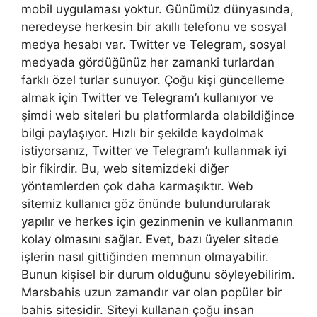
mobil uygulaması yoktur. Günümüz dünyasında,
neredeyse herkesin bir akıllı telefonu ve sosyal
medya hesabı var. Twitter ve Telegram, sosyal
medyada gördüğünüz her zamanki turlardan
farklı özel turlar sunuyor. Çoğu kişi güncelleme
almak için Twitter ve Telegram’ı kullanıyor ve
şimdi web siteleri bu platformlarda olabildiğince
bilgi paylaşıyor. Hızlı bir şekilde kaydolmak
istiyorsanız, Twitter ve Telegram’ı kullanmak iyi
bir fikirdir. Bu, web sitemizdeki diğer
yöntemlerden çok daha karmaşıktır. Web
sitemiz kullanıcı göz önünde bulundurularak
yapılır ve herkes için gezinmenin ve kullanmanın
kolay olmasını sağlar. Evet, bazı üyeler sitede
işlerin nasıl gittiğinden memnun olmayabilir.
Bunun kişisel bir durum olduğunu söyleyebilirim.
Marsbahis uzun zamandır var olan popüler bir
bahis sitesidir. Siteyi kullanan çoğu insan