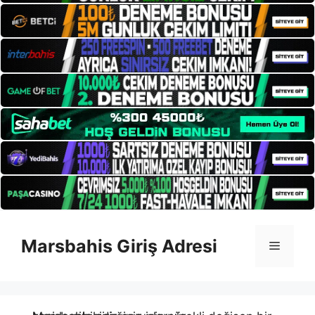
İçeriğe
atla
Marsbahis Giriş Adresi
Menü