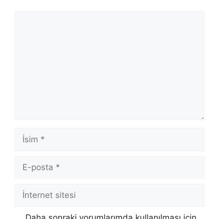
Yorum
İsim
E-
posta
İnternet
sitesi
Daha sonraki yorumlarımda kullanılması için