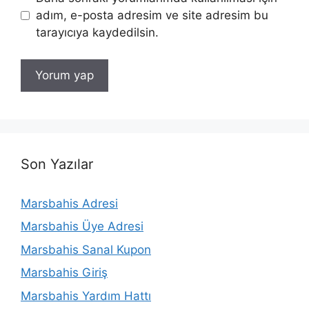
adım, e-posta adresim ve site adresim bu
tarayıcıya kaydedilsin.
Son Yazılar
Marsbahis Adresi
Marsbahis Üye Adresi
Marsbahis Sanal Kupon
Marsbahis Giriş
Marsbahis Yardım Hattı